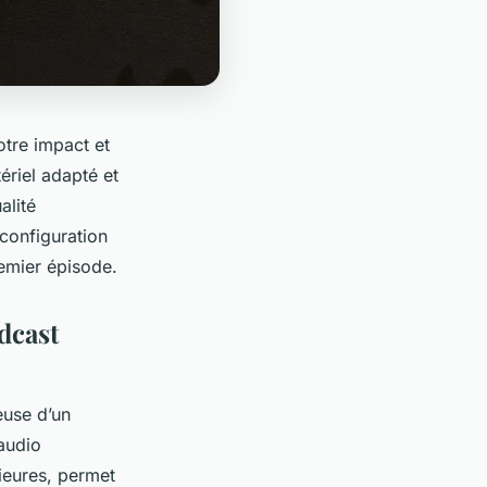
otre impact et
ériel adapté et
alité
 configuration
emier épisode.
dcast
euse d’un
 audio
ieures, permet