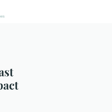
nes
ast
pact