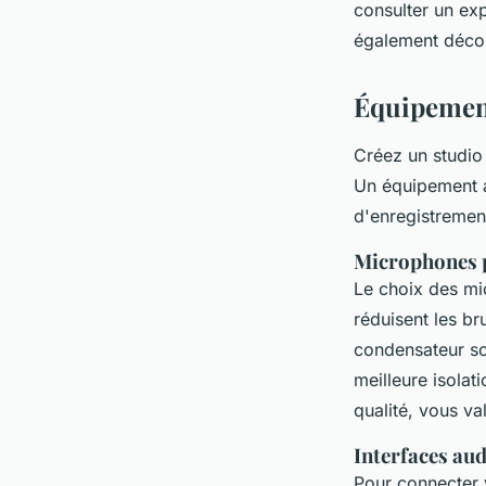
consulter un ex
également décou
Équipement
Créez un studio
Un équipement a
d'enregistrement
Microphones p
Le choix des mic
réduisent les br
condensateur so
meilleure isola
qualité, vous va
Interfaces aud
Pour connecter 