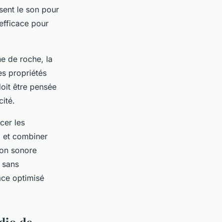
sent le son pour
 efficace pour
e de roche, la
es propriétés
doit être pensée
cité.
cer les
, et combiner
ion sonore
 sans
ace optimisé
dio de