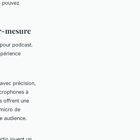
s pouvez
ur-mesure
 pour podcast.
xpérience
 avec précision,
icrophones à
 offrent une
 micro de
re audience.
dio jouent un