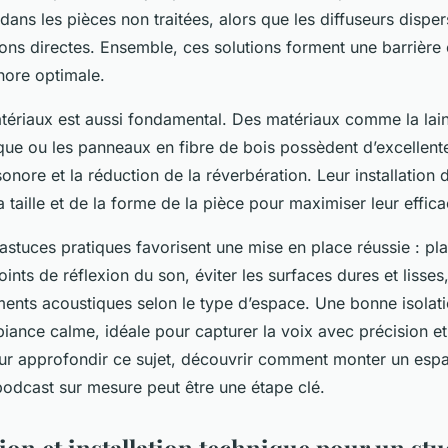
ans les pièces non traitées, alors que les diffuseurs disper
xions directes. Ensemble, ces solutions forment une barrière
nore optimale.
tériaux est aussi fondamental. Des matériaux comme la lain
ue ou les panneaux en fibre de bois possèdent d’excellent
 sonore et la réduction de la réverbération. Leur installation 
a taille et de la forme de la pièce pour maximiser leur effica
astuces pratiques favorisent une mise en place réussie : pla
nts de réflexion du son, éviter les surfaces dures et lisses
ements acoustiques selon le type d’espace. Une bonne isolat
iance calme, idéale pour capturer la voix avec précision et
our approfondir ce sujet, découvrir comment monter un esp
podcast sur mesure peut être une étape clé.
ion et installation technique pour un stu