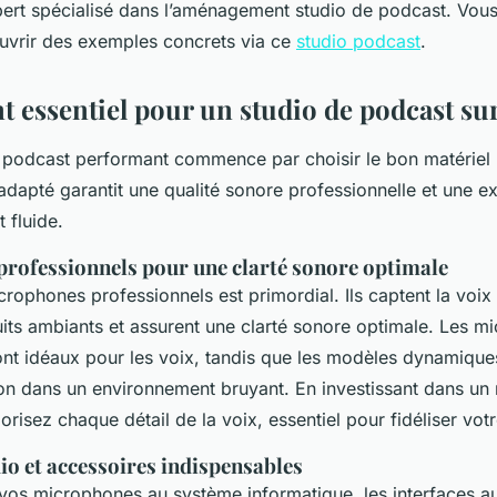
pert spécialisé dans l’aménagement studio de podcast. Vou
vrir des exemples concrets via ce
studio podcast
.
 essentiel pour un studio de podcast s
 podcast performant commence par choisir le bon matériel
dapté garantit une qualité sonore professionnelle et une e
 fluide.
rofessionnels pour une clarté sonore optimale
rophones professionnels est primordial. Ils captent la voix
uits ambiants et assurent une clarté sonore optimale. Les m
nt idéaux pour les voix, tandis que les modèles dynamiques
tion dans un environnement bruyant. En investissant dans un
lorisez chaque détail de la voix, essentiel pour fidéliser vot
io et accessoires indispensables
vos microphones au système informatique, les interfaces au