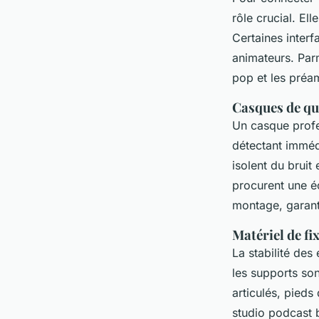
rôle crucial. El
Certaines interf
animateurs. Parm
pop et les préam
Casques de qu
Un casque profes
détectant imméd
isolent du bruit
procurent une éc
montage, garant
Matériel de fi
La stabilité des
les supports son
articulés, pied
studio podcast b