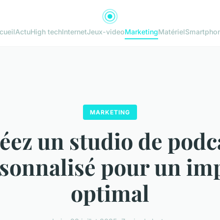
cueil
Actu
High tech
Internet
Jeux-video
Marketing
Matériel
Smartpho
MARKETING
éez un studio de podc
sonnalisé pour un im
optimal