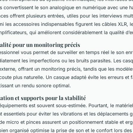
les convertissent le son analogique en numérique avec une ha
aces offrent plusieurs entrées, utiles pour les interviews mul
i les accessoires indispensables figurent les câbles XLR, les
plificateurs, qui améliorent considérablement la qualité d’e
alité pour un monitoring précis
sionnel vous permet de surveiller en temps réel le son enr
iatement les imperfections ou les bruits parasites. Les cas
 externe, offrant un monitoring précis, tandis que les modèl
oute plus naturelle. Un casque adapté évite les erreurs et fa
issant un rendu sonore optimal.
xation et supports pour la stabilité
 équipements est souvent sous-estimée. Pourtant, le matériel
t essentiels pour éviter les vibrations et les déplacements 
s de micro et pinces assurent un positionnement stable et e
ien organisé optimise la prise de son et le confort lors des