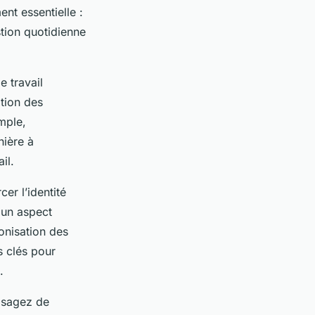
nt essentielle :
stion quotidienne
e travail
ation des
mple,
nière à
il.
cer l’identité
 un aspect
onisation des
s clés pour
.
isagez de