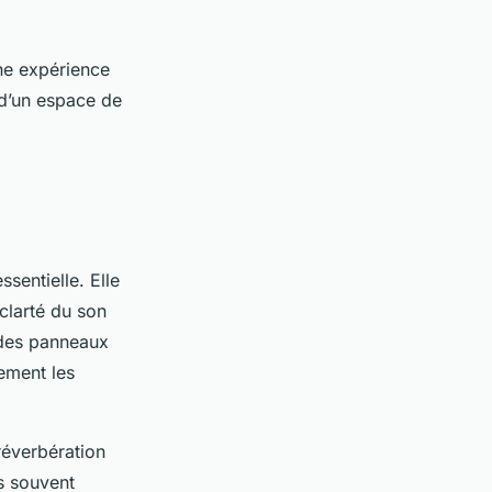
ne expérience
 d’un espace de
ssentielle. Elle
 clarté du son
r des panneaux
cement les
réverbération
s souvent