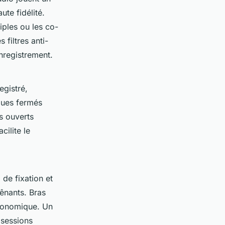
ute fidélité.
tiples ou les co-
 filtres anti-
nregistrement.
egistré,
ques fermés
es ouverts
cilite le
 de fixation et
gênants. Bras
rgonomique. Un
 sessions