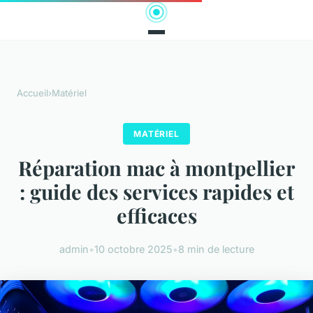
Accueil
›
Matériel
MATÉRIEL
Réparation mac à montpellier
: guide des services rapides et
efficaces
admin
•
10 octobre 2025
•
8 min de lecture