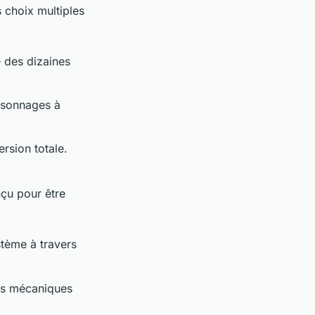
 choix multiples
 des dizaines
ersonnages à
rsion totale.
nçu pour être
stème à travers
es mécaniques