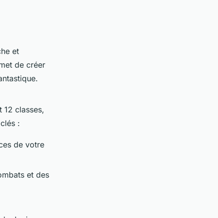
che et
met de créer
antastique.
 12 classes,
clés :
nces de votre
combats et des