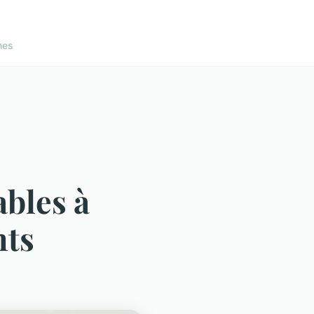
nes
ables à
nts