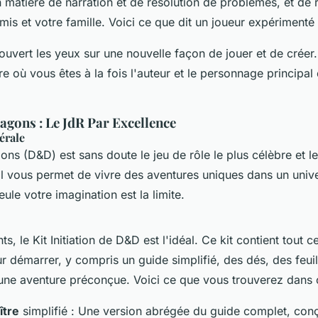
matière de narration et de résolution de problèmes, et de r
mis et votre famille. Voici ce que dit un joueur expérimenté 
uvert les yeux sur une nouvelle façon de jouer et de créer.
re où vous êtes à la fois l'auteur et le personnage principal
agons : Le JdR Par Excellence
érale
gons
(D&D) est sans doute le jeu de rôle le plus célèbre et le
 Il vous permet de vivre des aventures uniques dans un univ
eule votre imagination est la limite.
nts, le
Kit Initiation
de D&D est l'idéal. Ce kit contient tout c
 démarrer, y compris un guide simplifié, des dés, des feuil
une aventure préconçue. Voici ce que vous trouverez dans c
ître
simplifié : Une version abrégée du guide complet, conçu