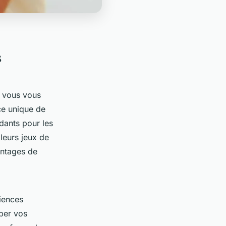
s
, vous vous
e unique de
idants pour les
leurs jeux de
antages de
riences
per vos