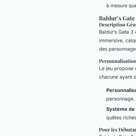
à mesure que
Baldur’s Gate 
Description Gén
Baldur’s Gate 3
e
immersive, calq
des personnages
Personnalisatio
Le jeu propose u
chacune ayant de
Personnalis
personnage.
Système de
quêtes riches
Pour les Débuta