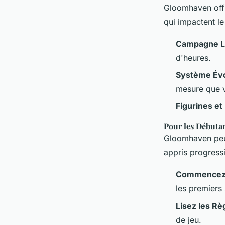
Gloomhaven
off
qui impactent le
Campagne 
d'heures.
Système Évo
mesure que 
Figurines et
Pour les Débuta
Gloomhaven
peu
appris progress
Commencez p
les premiers
Lisez les Rè
de jeu.