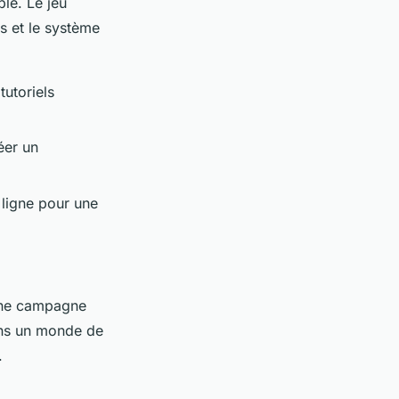
le. Le jeu
s et le système
tutoriels
éer un
ligne pour une
 une campagne
ans un monde de
.