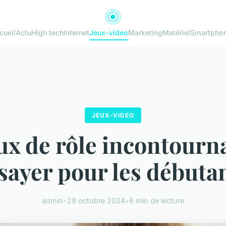
cueil
Actu
High tech
Internet
Jeux-video
Marketing
Matériel
Smartpho
JEUX-VIDEO
ux de rôle incontourn
sayer pour les débuta
admin
•
29 octobre 2024
•
6 min de lecture