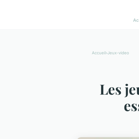
Ac
Accueil
›
Jeux-video
Les je
es