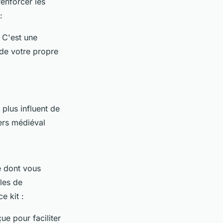
enforcer les
:
 C'est une
 de votre propre
 plus influent de
ers médiéval
e dont vous
les de
e kit :
e pour faciliter