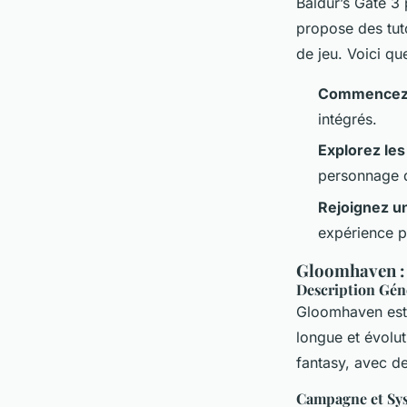
Baldur’s Gate 3
p
propose des tut
de jeu. Voici qu
Commencez p
intégrés.
Explorez les
personnage q
Rejoignez u
expérience p
Gloomhaven : 
Description Gén
Gloomhaven
est
longue et évolu
fantasy, avec de
Campagne et Sy