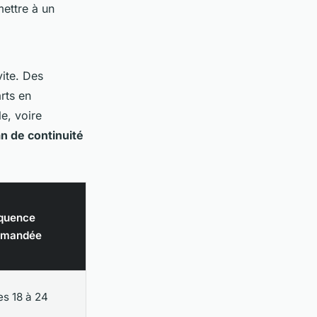
mettre à un
ite. Des
rts en
e, voire
an de continuité
équence
mmandée
es 18 à 24