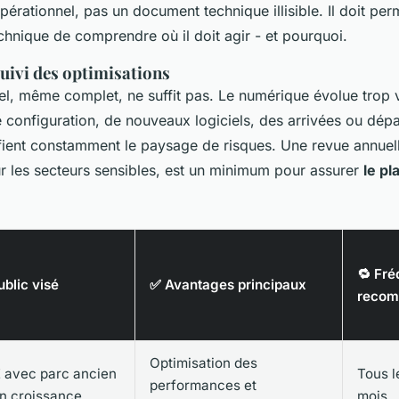
pérationnel, pas un document technique illisible. Il doit per
chnique de comprendre où il doit agir - et pourquoi.
uivi des optimisations
el, même complet, ne suffit pas. Le numérique évolue trop v
configuration, de nouveaux logiciels, des arrivées ou dépa
fient constamment le paysage de risques. Une revue annuell
ur les secteurs sensibles, est un minimum pour assurer
le pl
🔁 Fr
ublic visé
✅ Avantages principaux
reco
Optimisation des
 avec parc ancien
Tous l
performances et
n croissance
mois