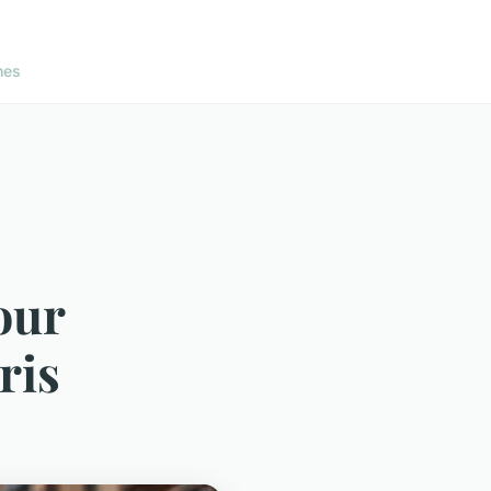
nes
our
ris