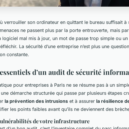
ù verrouiller son ordinateur en quittant le bureau suffisait à s
 menaces ne passent plus par la porte entrouverte, mais par 
n logiciel mal mis à jour, un mot de passe trop simple ou un
réfléchir. La sécurité d’une entreprise n’est plus une questio
ion constante.
 essentiels d’un audit de sécurité inform
atique pour entreprises à Paris ne se résume pas à un simp
t une démarche structurée qui passe par plusieurs étapes cr
cer
la prévention des intrusions
et à assurer
la résilience 
ntifier les points faibles avant qu’ils ne deviennent des brèc
 vulnérabilités de votre infrastructure
rt d’un bon audit, c’est l’inventaire complet du parc informa