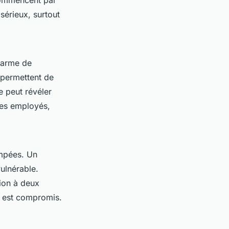
commencent par
 sérieux, surtout
e arme de
 permettent de
e peut révéler
 les employés,
ompées. Un
ulnérable.
tion à deux
e est compromis.