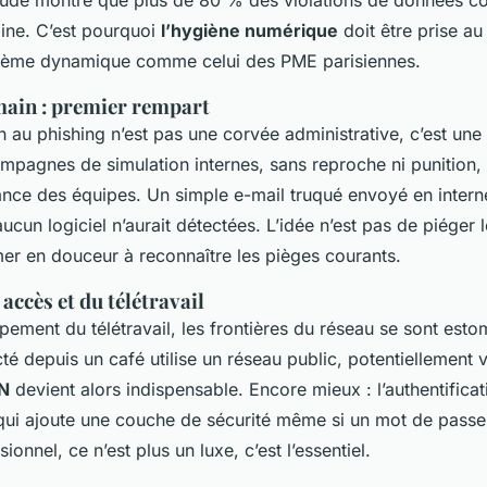
tude montre que plus de 80 % des violations de données 
ine. C’est pourquoi
l’hygiène numérique
doit être prise au
tème dynamique comme celui des PME parisiennes.
main : premier rempart
on au phishing n’est pas une corvée administrative, c’est un
mpagnes de simulation internes, sans reproche ni punition,
ance des équipes. Un simple e-mail truqué envoyé en intern
ucun logiciel n’aurait détectées. L’idée n’est pas de piéger
mer en douceur à reconnaître les pièges courants.
 accès et du télétravail
pement du télétravail, les frontières du réseau se sont est
 depuis un café utilise un réseau public, potentiellement v
N
devient alors indispensable. Encore mieux : l’authentifica
 qui ajoute une couche de sécurité même si un mot de pass
ionnel, ce n’est plus un luxe, c’est l’essentiel.