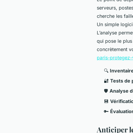
serveurs, postes
cherche les fail
Un simple logici
L’analyse permet
qui pose le plu
concrètement v
paris-protegez
🔍
Inventaire
🔐
Tests de 
🛡️
Analyse d
💾
Vérificat
🔑
Évaluatio
Anticiper 