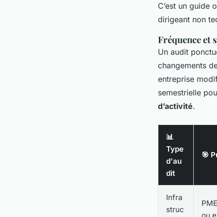
C’est un guide o
dirigeant non te
Fréquence et s
Un audit ponctu
changements de 
entreprise modi
semestrielle po
d’activité
.
📊
Type
🎯 P
d'au
dit
Infra
PME
struc
ou e