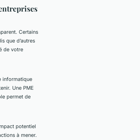
entreprises
sparent. Certains
dis que d’autres
é de votre
e informatique
ntenir. Une PME
ble permet de
impact potentiel
actions à mener.