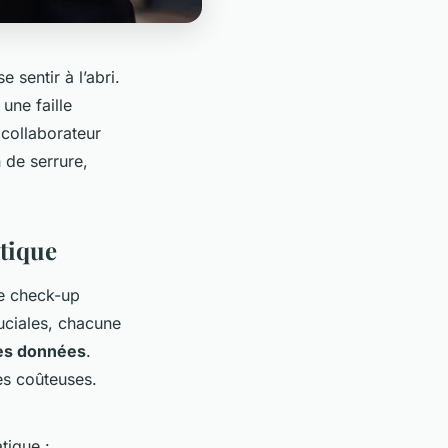
e sentir à l’abri.
une faille
 collaborateur
n de serrure,
atique
le check-up
uciales, chacune
des données
.
hes coûteuses.
tique :