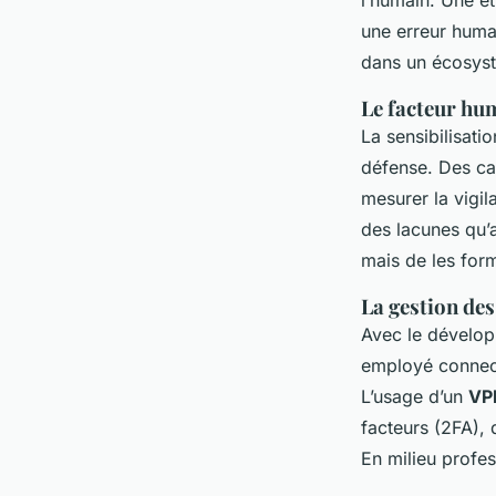
l’humain. Une é
une erreur huma
dans un écosys
Le facteur hu
La sensibilisati
défense. Des ca
mesurer la vigil
des lacunes qu’a
mais de les for
La gestion des
Avec le dévelop
employé connecté
L’usage d’un
VP
facteurs (2FA),
En milieu profess