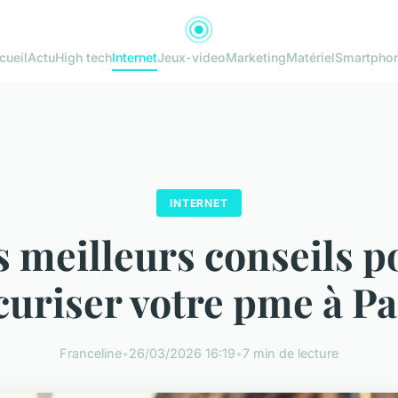
cueil
Actu
High tech
Internet
Jeux-video
Marketing
Matériel
Smartpho
INTERNET
s meilleurs conseils p
curiser votre pme à Pa
Franceline
•
26/03/2026 16:19
•
7 min de lecture