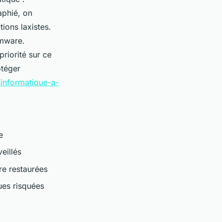
aphié, on
tions laxistes.
omware.
priorité sur ce
otéger
t-informatique-a-
e
eillés
re restaurées
ques risquées